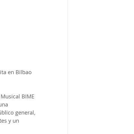
ita en Bilbao 
 Musical BIME 
una 
blico general, 
es y un 