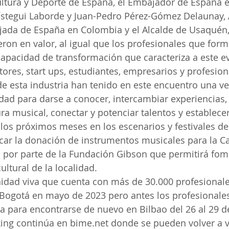
Cultura y Deporte de España, el Embajador de España 
rístegui Laborde y Juan-Pedro Pérez-Gómez Delaunay,
ajada de España en Colombia y el Alcalde de Usaquén,
eron en valor, al igual que los profesionales que form
capacidad de transformación que caracteriza a este e
ctores, start ups, estudiantes, empresarios y profesio
de esta industria han tenido en este encuentro una ve
ad para darse a conocer, intercambiar experiencias,
ura musical, conectar y potenciar talentos y establece
 los próximos meses en los escenarios y festivales de
ar la donación de instrumentos musicales para la Ca
 por parte de la Fundación Gibson que permitirá fome
cultural de la localidad.
dad viva que cuenta con más de 30.000 profesionales
 Bogotá en mayo de 2023 pero antes los profesionales
a para encontrarse de nuevo en Bilbao del 26 al 29 de
king continúa en bime.net donde se pueden volver a v