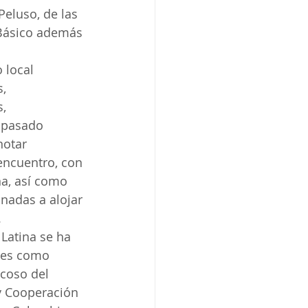
Peluso, de las 
 Básico además 
 local 
, 
, 
l pasado 
notar 
encuentro, con 
na, así como 
nadas a alojar 
.
Latina se ha 
les como 
coso del 
 y Cooperación 