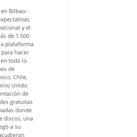
 en Bilbao-
xpectativas 
acional y el 
ás de 1.500 
la plataforma 
 para hacer 
en todo lo 
nes de 
co, Chile, 
eino Unido. 
entación de 
des gratuitas 
rnadas donde 
e discos, una 
legó a su 
acudieron 