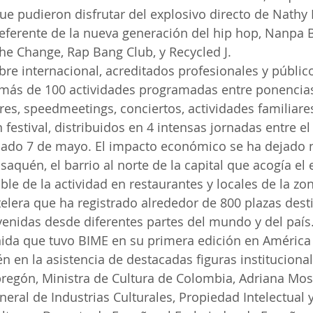
que pudieron disfrutar del explosivo directo de Nathy 
referente de la nueva generación del hip hop, Nanpa
he Change, Rap Bang Club, y Recycled J.
re internacional, acreditados profesionales y público
 más de 100 actividades programadas entre ponencias
res, speedmeetings, conciertos, actividades familiares
 festival, distribuidos en 4 intensas jornadas entre e
ábado 7 de mayo. El impacto económico se ha dejado 
aquén, el barrio al norte de la capital que acogía el 
le de la actividad en restaurantes y locales de la zo
elera que ha registrado alrededor de 800 plazas desti
venidas desde diferentes partes del mundo y del país
ida que tuvo BIME en su primera edición en América 
 en la asistencia de destacadas figuras instituciona
regón, Ministra de Cultura de Colombia, Adriana Mos
neral de Industrias Culturales, Propiedad Intelectual