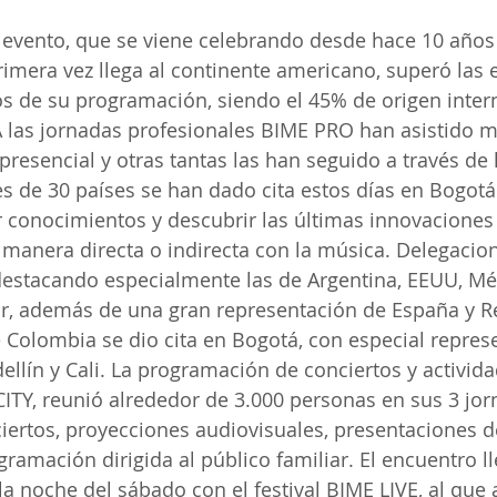
e evento, que se viene celebrando desde hace 10 años
imera vez llega al continente americano, superó las e
s de su programación, siendo el 45% de origen intern
 las jornadas profesionales BIME PRO han asistido m
resencial y otras tantas las han seguido a través de 
es de 30 países se han dado cita estos días en Bogotá
 conocimientos y descubrir las últimas innovaciones 
manera directa o indirecta con la música. Delegacio
estacando especialmente las de Argentina, EEUU, Méxi
r, además de una gran representación de España y R
e Colombia se dio cita en Bogotá, con especial repres
ellín y Cali. La programación de conciertos y activida
CITY, reunió alrededor de 3.000 personas en sus 3 jo
iertos, proyecciones audiovisuales, presentaciones d
ogramación dirigida al público familiar. El encuentro l
 noche del sábado con el festival BIME LIVE, al que 