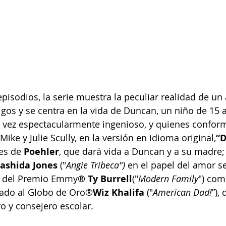
isodios, la serie muestra la peculiar realidad de un 
igos y se centra en la vida de Duncan, un niño de 15 
a vez espectacularmente ingenioso, y quienes confor
ike y Julie Scully, en la versión en idioma original,
“D
es de 
Poehler
, que dará vida a Duncan y a su madre;
ashida Jones
 ("
Angie Tribeca")
 en el papel del amor s
r del Premio Emmy® 
Ty Burrell
("
Modern Family
") com
ado al Globo de Oro®
Wiz Khalifa
 ("
American Dad!
”),
ro y consejero escolar.