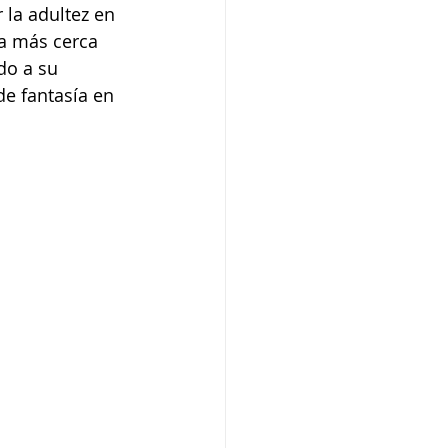
 la adultez en 
ra más cerca 
do a su 
e fantasía en 