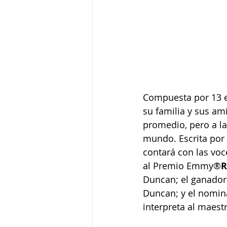
Compuesta por 13 ep
su familia y sus am
promedio, pero a l
mundo. Escrita por M
contará con las voc
al Premio Emmy®
R
Duncan; el ganado
Duncan; y el nomin
interpreta al maest