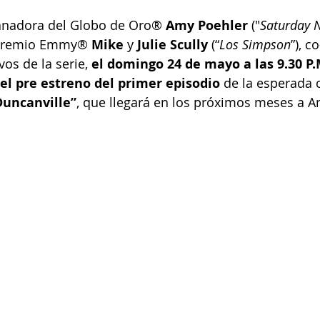
anadora del Globo de Oro® 
Amy Poehler
 ("
Saturday N
 Premio Emmy® 
Mike
y
Julie Scully
 (“
Los Simpson
”), c
os de la serie, 
el domingo 24 de mayo a las 9.30 P.
el pre estreno del primer episodio
 de la esperada
Duncanville”
, que llegará en los próximos meses a A