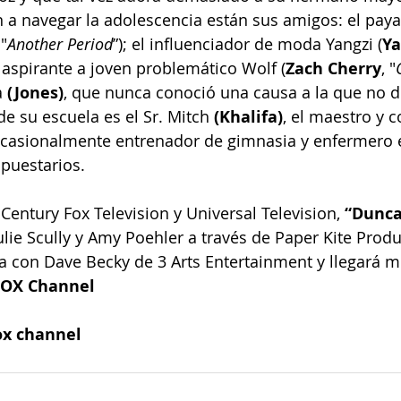
 navegar la adolescencia están sus amigos: el payas
 "
Another Period
”); el influenciador de moda Yangzi (
Ya
el aspirante a joven problemático Wolf (
Zach Cherry
, "
 
(Jones)
, que nunca conoció una causa a la que no d
de su escuela es el Sr. Mitch 
(Khalifa)
, el maestro y c
casionalmente entrenador de gimnasia y enfermero e
upuestarios.
Century Fox Television y Universal Television, 
“Dunca
ulie Scully y Amy Poehler a través de Paper Kite Produ
a con Dave Becky de 3 Arts Entertainment y llegará m
FOX Channel
ox channel 