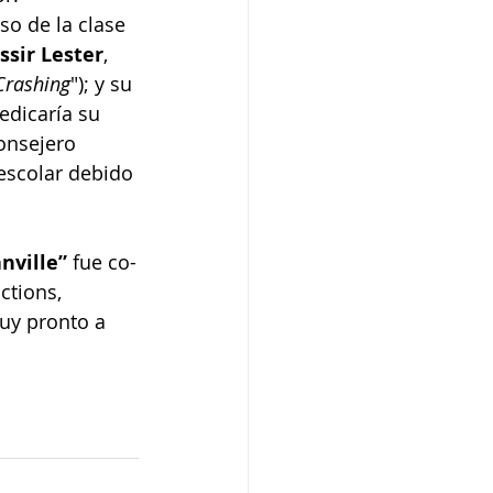
o de la clase 
ssir Lester
, 
Crashing
"); y su 
edicaría su 
onsejero 
scolar debido 
nville”
 fue co-
ctions, 
uy pronto a 