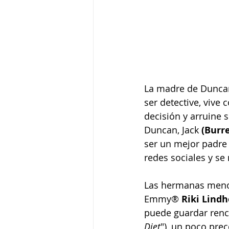
La madre de Duncan
ser detective, vive
decisión y arruine 
Duncan, Jack 
(Burre
ser un mejor padre 
redes sociales y se
Las hermanas menor
Emmy® 
Riki Lind
puede guardar renco
Diet
"), un poco pre