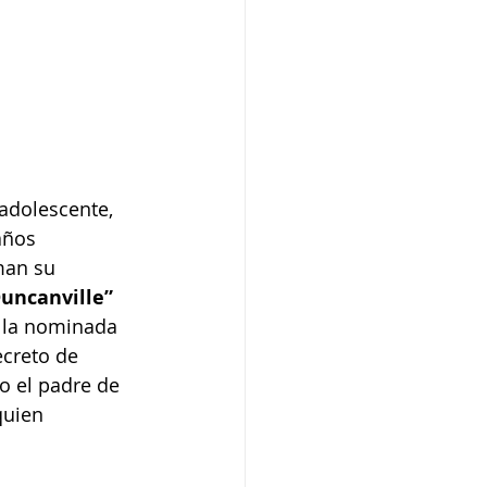
adolescente, 
años 
man su 
uncanville”
 la nominada 
ecreto de 
o el padre de 
 quien 