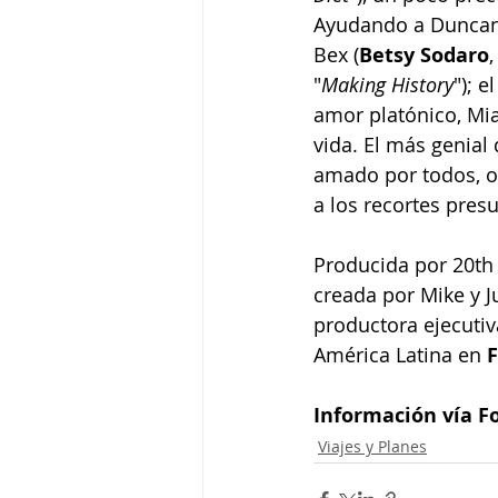
Ayudando a Duncan a
Bex (
Betsy Sodaro
,
"
Making History
"); 
amor platónico, Mia
vida. El más genial 
amado por todos, o
a los recortes pres
Producida por 20th 
creada por Mike y J
productora ejecutiv
América Latina en 
Información vía F
Viajes y Planes