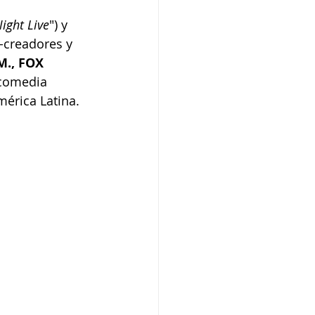
ight Live
") y 
o-creadores y 
M., FOX 
 comedia 
mérica Latina.