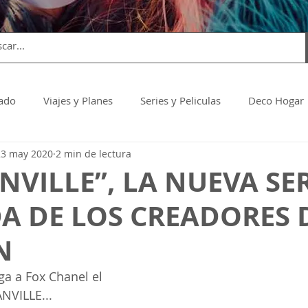
dado
Viajes y Planes
Series y Peliculas
Deco Hogar
23 may 2020
2 min de lectura
VILLE”, LA NUEVA SER
A DE LOS CREADORES 
N
ga a Fox Chanel el 
NVILLE...