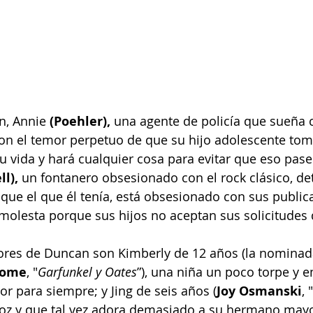
, Annie 
(Poehler),
 una agente de policía que sueña 
 con el temor perpetuo de que su hijo adolescente to
su vida y hará cualquier cosa para evitar que eso pase
ll),
 un fontanero obsesionado con el rock clásico, d
que el que él tenía, está obsesionado con sus publica
 molesta porque sus hijos no aceptan sus solicitudes
es de Duncan son Kimberly de 12 años (la nominada
home
, "
Garfunkel y Oates
”), una niña un poco torpe y 
r para siempre; y Jing de seis años (
Joy Osmanski
, "
coz y que tal vez adora demasiado a su hermano mayo