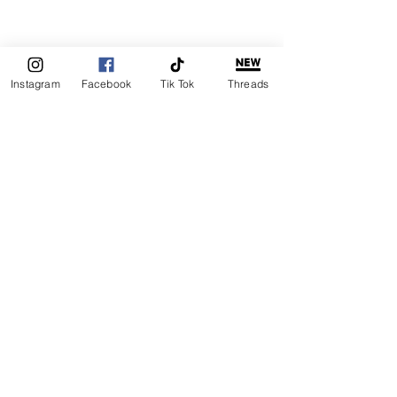
Instagram
Facebook
Tik Tok
Threads
DISNEY PLUS
DISNEY+
Recetas Saludables