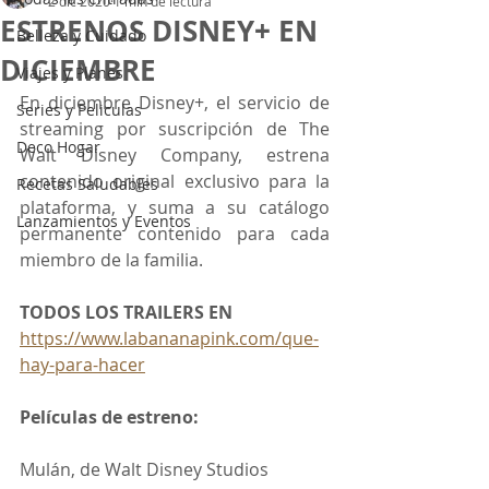
2 dic 2020
1 min de lectura
ESTRENOS DISNEY+ EN
Belleza y Cuidado
DICIEMBRE
Viajes y Planes
En diciembre Disney+, el servicio de 
Series y Peliculas
streaming por suscripción de The 
Deco Hogar
Walt Disney Company, estrena 
contenido original exclusivo para la 
Recetas Saludables
plataforma, y suma a su catálogo 
Lanzamientos y Eventos
permanente contenido para cada 
miembro de la familia.
TODOS LOS TRAILERS EN 
https://www.labananapink.com/que-
hay-para-hacer
Películas de estreno:
Mulán, de Walt Disney Studios