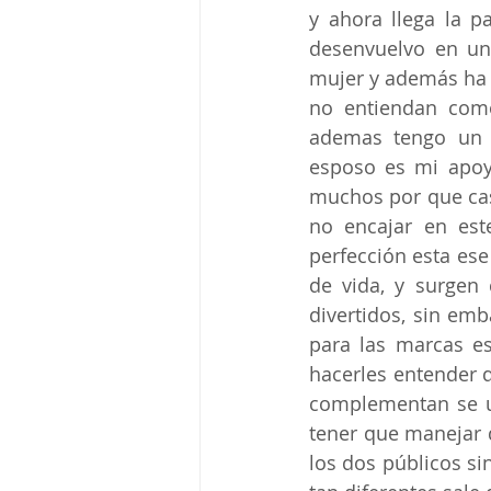
y ahora llega la p
desenvuelvo en un
mujer y además ha 
no entiendan como
ademas tengo un 
esposo es mi apoy
muchos por que casi
no encajar en est
perfección esta es
de vida, y surgen 
divertidos, sin em
para las marcas es
hacerles entender q
complementan se u
tener que manejar d
los dos públicos si