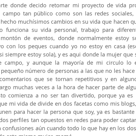
arte donde decido retomar mi proyecto de vida pro
 campo tan público como son las redes sociales,
hecho muchísimos cambios en su vida que hacen que
 funciona su vida personal, trabajo para diferent
montón de eventos, donde normalmente estoy so
o con los peques cuando yo no estoy en casa (eso 
 siempre estoy sola), y es aqui donde la mujer que 
e campo, y aunque la mayoría de mi circulo lo e
e pequeño número de personas a las que no les hace 
comentarios que se tornan repetitivos y en alguno
bargo muchas veces a la hora de hacer parte de alg
to comienza a no ser tan divertido, porque ya es ba
ue mi vida de divide en dos facetas como mis blogs, q
nen para hacer la persona que soy, ya es bastante
os perfiles tan opuestos en redes para poder captar 
n confusiones aún cuando todo lo que hay en los dos 