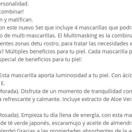
ersonalidad.
 combinar!
n y matifican.
on este nuevo Set que incluye 4 mascarillas que podr
de multi-mascarillas. El Multimasking es la combina
rentes zonas detu rostro, para tratar las necesidades 
do? Múltiples beneficios para tu piel. Cada mascarilla
ecial de beneficios para tu piel: 
. Esta mascarilla aporta luminosidad a tu piel. Con áci
E. 
Morada). Disfruta de un momento de tranquilidad con
 refrescante y calmante. Incluye extracto de Aloe Ver
(Rosada). Empieza tu día llena de energía, con esta ma
 de té verde japonés, escaramujo y aceite de almendr
(Verde) Gracias a las propiedades absorbentes de la ar