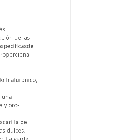
ás 
ción de las 
específicasde 
 proporciona 
do hialurónico, 
 una 
a y pro-
scarilla de 
as dulces. 
cilla verde, 