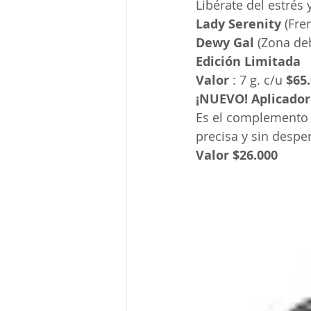
Libérate del estrés 
Lady Serenity
 (Fre
Dewy Gal
 (Zona de
Edición Limitada
Valor
 : 7 g. c/u 
$65
¡NUEVO! Aplicador
Es el complemento i
precisa y sin desper
Valor $26.000