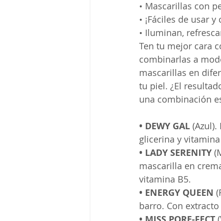
• Mascarillas con p
• ¡Fáciles de usar y
• Iluminan, refresca
Ten tu mejor cara c
combinarlas a modo 
mascarillas en dife
tu piel. ¿El resulta
una combinación esp
• DEWY GAL
 (Azul)
glicerina y vitamina 
• LADY SERENITY
 (
mascarilla en crema
vitamina B5. 
• ENERGY QUEEN
 
barro. Con extracto
• MISS PORE-FECT
 