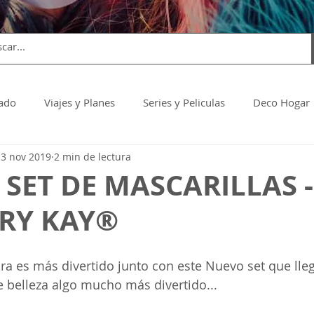
dado
Viajes y Planes
Series y Peliculas
Deco Hogar
13 nov 2019
2 min de lectura
 SET DE MASCARILLAS 
RY KAY®
ora es más divertido junto con este Nuevo set que lle
e belleza algo mucho más divertido... 