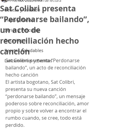
18 nov 2022
3 min de lectura
Sat Colibri presenta
Belleza y Cuidado
“Perdonarse bailando”,
Viajes y Planes
un acto de
Series y Peliculas
reconciliación hecho
Deco Hogar
canción
Recetas Saludables
Sat Colibri presenta “Perdonarse 
Lanzamientos y Eventos
bailando”, un acto de reconciliación 
hecho canción
El artista bogotano, Sat Colibri, 
presenta su nueva canción 
“perdonarse bailando”, un mensaje 
poderoso sobre reconciliación, amor 
propio y sobre volver a encontrar el 
rumbo cuando, se cree, todo está 
perdido.