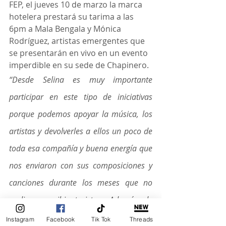
FEP, el jueves 10 de marzo la marca 
hotelera prestará su tarima a las 
6pm a Mala Bengala y Mónica 
Rodríguez, artistas emergentes que 
se presentarán en vivo en un evento 
imperdible en su sede de Chapinero.
“Desde Selina es muy importante 
participar en este tipo de iniciativas 
porque podemos apoyar la música, los 
artistas y devolverles a ellos un poco de 
toda esa compañía y buena energía que 
nos enviaron con sus composiciones y 
canciones durante los meses que no 
pudimos recibir turistas. Además de 
participar de la reactivación económica 
Instagram
Facebook
Tik Tok
Threads