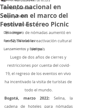
11 mar 2022
2 min de lectura
Talento nacional en
Belleza y Cuidado
Selina en el marco del
Viajes y Planes
Festival Estéreo Picnic
Series y Peliculas
El número de nómadas aumentó en 
Deco Hogar
un 52,1% tras la reactivación cultural 
Recetas Saludables
del país ​
Lanzamientos y Eventos
Luego de dos años de cierres y 
restricciones por cuenta del covid-
19, el regreso de los eventos en vivo 
ha incentivado la visita de turistas de 
todo el mundo.
Bogotá, marzo 2022:
 Selina, la 
cadena de hoteles para nómadas 