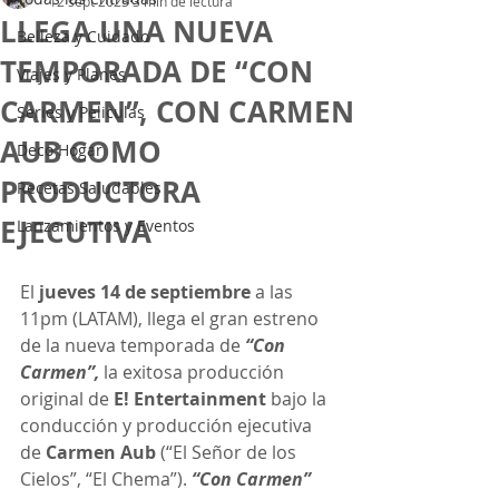
12 sept 2023
3 min de lectura
LLEGA UNA NUEVA
Belleza y Cuidado
TEMPORADA DE “CON
Viajes y Planes
CARMEN”, CON CARMEN
Series y Peliculas
AUB COMO
Deco Hogar
PRODUCTORA
Recetas Saludables
EJECUTIVA
Lanzamientos y Eventos
El 
jueves 14 de septiembre
 a las 
11pm (LATAM), llega el gran estreno 
de la nueva temporada de 
“Con 
Carmen”, 
la exitosa producción 
original de 
E! Entertainment
 bajo la 
conducción y producción ejecutiva 
de 
Carmen Aub
 (“El Señor de los 
Cielos”, “El Chema”). 
“Con Carmen” 