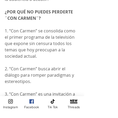
¿POR QUÉ NO PUEDES PERDERTE 
¨CON CARMEN¨?
1. “Con Carmen” se consolida como 
el primer programa de la televisión 
que expone sin censura todos los 
temas que hoy preocupan a la 
sociedad actual.
2. “Con Carmen” busca abrir el 
diálogo para romper paradigmas y 
estereotipos.
3. “Con Carmen”
es una invitación a 
cuestionarnos todo lo que pasa 
alrededor, desde una perspectiva 
Instagram
Facebook
Tik Tok
Threads
fresca y relajada.