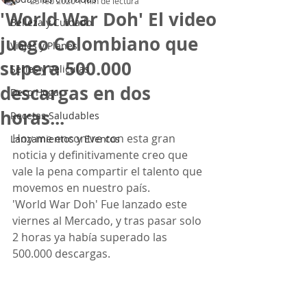
23 feb 2020
1 min de lectura
'World War Doh' El video
Belleza y Cuidado
juego Colombiano que
Viajes y Planes
supera 500.000
Series y Peliculas
descargas en dos
Deco Hogar
horas...
Recetas Saludables
Hoy me encontre con esta gran 
Lanzamientos y Eventos
noticia y definitivamente creo que 
vale la pena compartir el talento que 
movemos en nuestro país.
'World War Doh' Fue lanzado este 
viernes al Mercado, y tras pasar solo 
2 horas ya había superado las 
500.000 descargas.