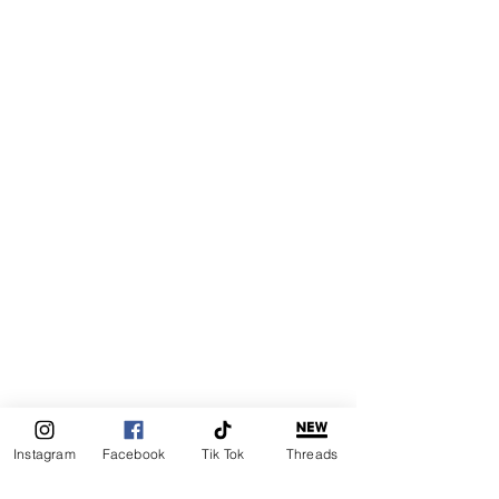
Instagram
Facebook
Tik Tok
Threads
Vía... @Portafolio 